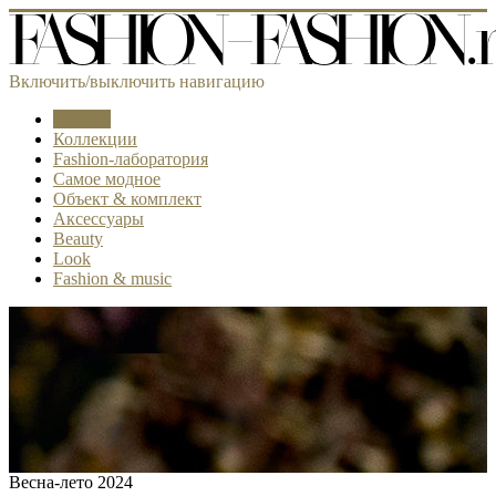
Включить/выключить навигацию
Тренды
Коллекции
Fashion-лаборатория
Самое модное
Объект & комплект
Аксессуары
Beauty
Look
Fashion & music
Весна-лето 2024