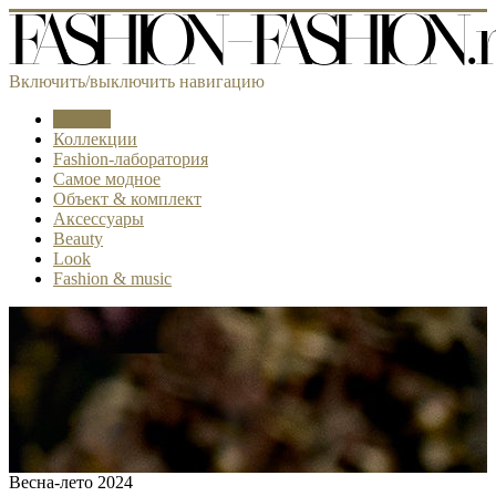
Включить/выключить навигацию
Тренды
Коллекции
Fashion-лаборатория
Самое модное
Объект & комплект
Аксессуары
Beauty
Look
Fashion & music
Весна-лето 2024