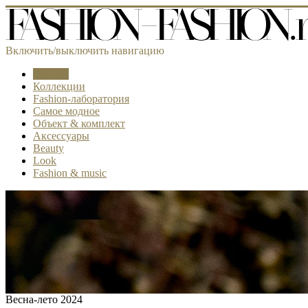
Включить/выключить навигацию
Тренды
Коллекции
Fashion-лаборатория
Самое модное
Объект & комплект
Аксессуары
Beauty
Look
Fashion & music
Весна-лето 2024