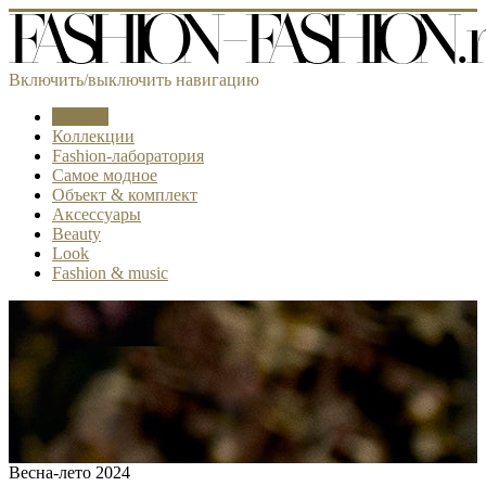
Включить/выключить навигацию
Тренды
Коллекции
Fashion-лаборатория
Самое модное
Объект & комплект
Аксессуары
Beauty
Look
Fashion & music
Весна-лето 2024