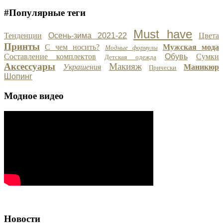
#Популярные теги
Must have
Тенденции
Осень-зима 2021-22
Цвета
Принты
С чем носить?
Мужская мода
Модные формулы
Составление комплектов
Обувь
Сумки
Детская одежда
Аксессуары
Макияж
Украшения
Маникюр
Прически
Шопинг
Модное видео
Новости