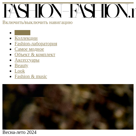
Включить/выключить навигацию
Тренды
Коллекции
Fashion-лаборатория
Самое модное
Объект & комплект
Аксессуары
Beauty
Look
Fashion & music
Весна-лето 2024