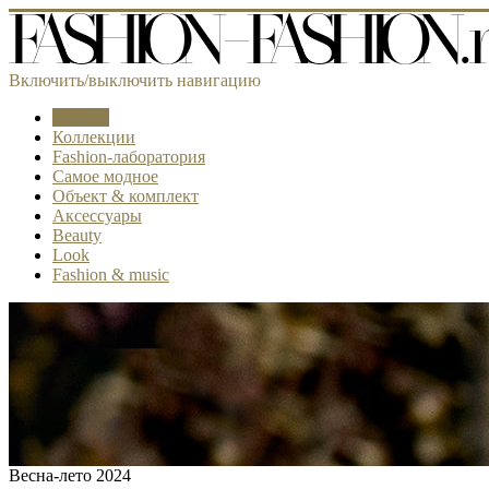
Включить/выключить навигацию
Тренды
Коллекции
Fashion-лаборатория
Самое модное
Объект & комплект
Аксессуары
Beauty
Look
Fashion & music
Весна-лето 2024