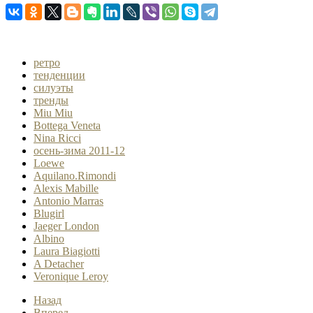
ретро
тенденции
силуэты
тренды
Miu Miu
Bottega Veneta
Nina Ricci
осень-зима 2011-12
Loewe
Aquilano.Rimondi
Alexis Mabille
Antonio Marras
Blugirl
Jaeger London
Albino
Laura Biagiotti
A Detacher
Veronique Leroy
Назад
Вперед