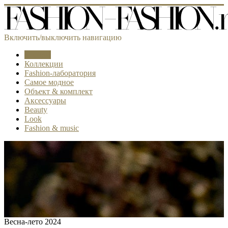
Включить/выключить навигацию
Тренды
Коллекции
Fashion-лаборатория
Самое модное
Объект & комплект
Аксессуары
Beauty
Look
Fashion & music
Весна-лето 2024