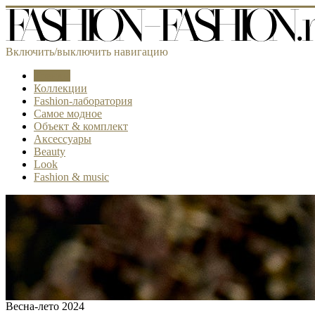
Включить/выключить навигацию
Тренды
Коллекции
Fashion-лаборатория
Самое модное
Объект & комплект
Аксессуары
Beauty
Look
Fashion & music
Весна-лето 2024