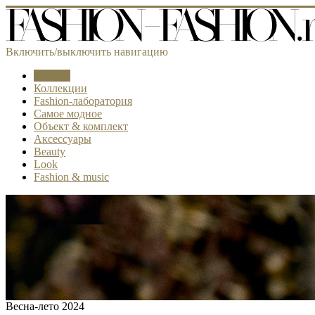
Включить/выключить навигацию
Тренды
Коллекции
Fashion-лаборатория
Самое модное
Объект & комплект
Аксессуары
Beauty
Look
Fashion & music
Весна-лето 2024