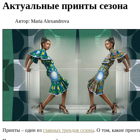
Актуальные принты сезона
Автор:
Maria Alexandrova
Принты – один из
главных трендов сезона
. О том, какие прин