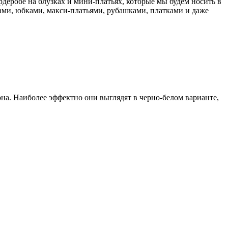
деробе на блузках и мини-платьях, которые мы будем носить в
ми, юбками, макси-платьями, рубашками, платками и даже
на. Наиболее эффектно они выглядят в черно-белом варианте,