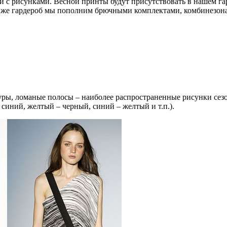
 с рисунками. Весной принты будут присутствовать в нашем гар
 же гардероб мы пополним брючными комплектами, комбинезона
ры, ломаные полосы – наиболее распространенные рисунки сезо
синий, желтый – черный, синий – желтый и т.п.).