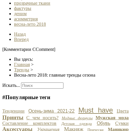
прозрачные ткани
фактуры
деним
асимметрия
весна-лето 2018
Назад
Вперед
[Комментарии CComment]
Вы здесь:
Главная
>
Тренды
>
Весна-лето 2018: главные тренды сезона
Искать...
#Популярные теги
Must have
Тенденции
Осень-зима 2021-22
Цвета
Принты
С чем носить?
Мужская мода
Модные формулы
Составление комплектов
Обувь
Сумки
Детская одежда
Аксессуары
Макияж
Украшения
Маникюр
Прически