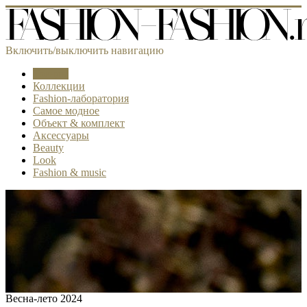
Включить/выключить навигацию
Тренды
Коллекции
Fashion-лаборатория
Самое модное
Объект & комплект
Аксессуары
Beauty
Look
Fashion & music
Весна-лето 2024