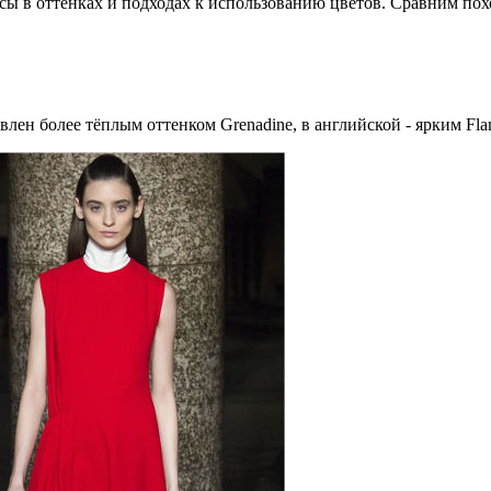
ы в оттенках и подходах к использованию цветов. Сравним пох
лен более тёплым оттенком Grenadine, в английской - ярким Flam