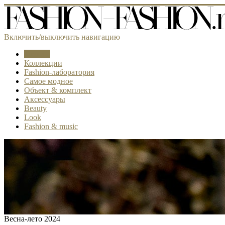
Включить/выключить навигацию
Тренды
Коллекции
Fashion-лаборатория
Самое модное
Объект & комплект
Аксессуары
Beauty
Look
Fashion & music
Весна-лето 2024