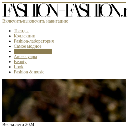
Включить/выключить навигацию
Тренды
Коллекции
Fashion-лаборатория
Самое модное
Объект & комплект
Аксессуары
Beauty
Look
Fashion & music
Весна-лето 2024