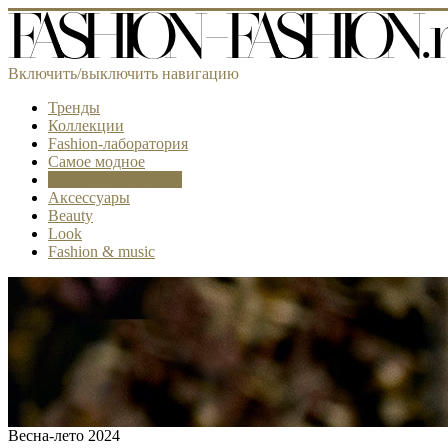
Включить/выключить навигацию
Тренды
Коллекции
Fashion-лаборатория
Самое модное
Объект & комплект
Аксессуары
Beauty
Look
Fashion & music
Весна-лето 2024