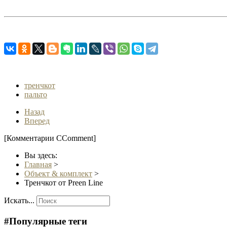
тренчкот
пальто
Назад
Вперед
[Комментарии CComment]
Вы здесь:
Главная
>
Объект & комплект
>
Тренчкот от Preen Line
Искать...
#Популярные теги