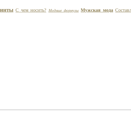
инты
С чем носить?
Мужская мода
Состав
Модные формулы