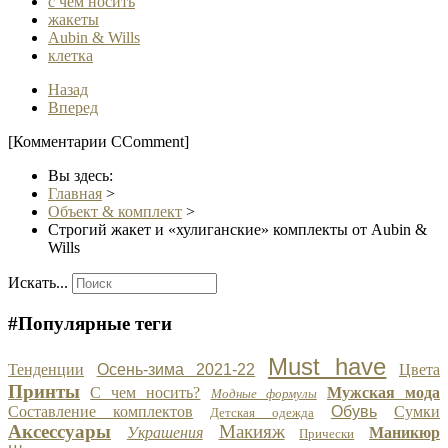
с чем носить
жакеты
Aubin & Wills
клетка
Назад
Вперед
[Комментарии CComment]
Вы здесь:
Главная
>
Объект & комплект
>
Строгий жакет и «хулиганские» комплекты от Aubin &
Wills
Искать...
#Популярные теги
Must have
Тенденции
Осень-зима 2021-22
Цвета
Принты
С чем носить?
Мужская мода
Модные формулы
Составление комплектов
Обувь
Сумки
Детская одежда
Аксессуары
Макияж
Украшения
Маникюр
Прически