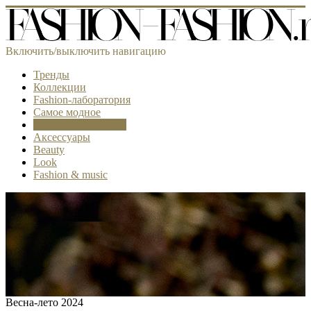
Включить/выключить навигацию
Тренды
Коллекции
Fashion-лаборатория
Самое модное
Объект & комплект
Аксессуары
Beauty
Look
Fashion & music
Весна-лето 2024