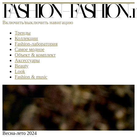
Включить/выключить навигацию
Тренды
Коллекции
Fashion-лаборатория
Самое модное
Объект & комплект
Аксессуары
Beauty
Look
Fashion & music
Весна-лето 2024