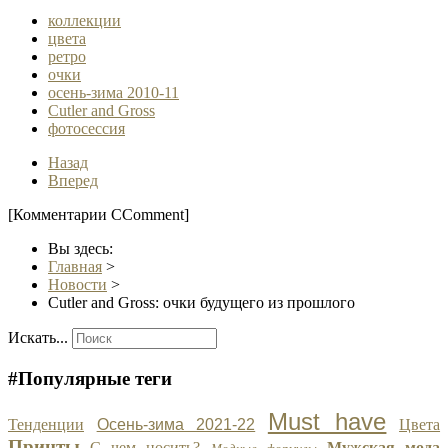
коллекции
цвета
ретро
очки
осень-зима 2010-11
Cutler and Gross
фотосессия
Назад
Вперед
[Комментарии CComment]
Вы здесь:
Главная
>
Новости
>
Cutler and Gross: очки будущего из прошлого
Искать...
#Популярные теги
Must have
Тенденции
Осень-зима 2021-22
Цвета
Принты
С чем носить?
Мужская мода