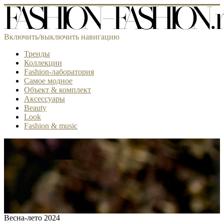
Включить/выключить навигацию
Тренды
Коллекции
Fashion-лаборатория
Самое модное
Объект & комплект
Аксессуары
Beauty
Look
Fashion & music
Весна-лето 2024