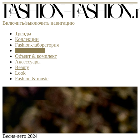
Включить/выключить навигацию
Тренды
Коллекции
Fashion-лаборатория
Самое модное
Объект & комплект
Аксессуары
Beauty
Look
Fashion & music
Весна-лето 2024