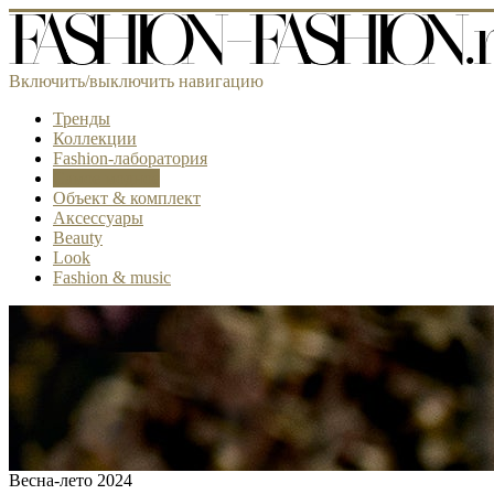
Включить/выключить навигацию
Тренды
Коллекции
Fashion-лаборатория
Самое модное
Объект & комплект
Аксессуары
Beauty
Look
Fashion & music
Весна-лето 2024