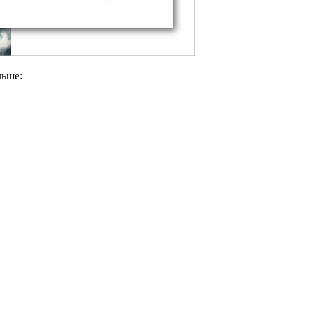
льше: