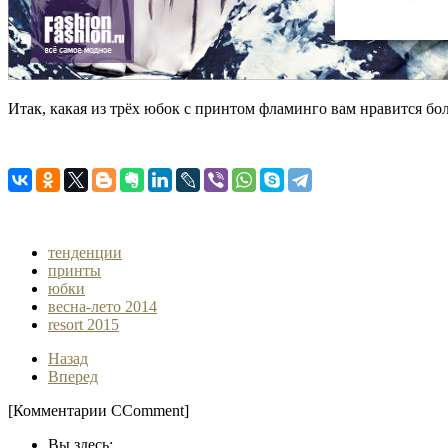
Итак, какая из трёх юбок с принтом фламинго вам нравится бо
тенденции
принты
юбки
весна-лето 2014
resort 2015
Назад
Вперед
[Комментарии CComment]
Вы здесь: