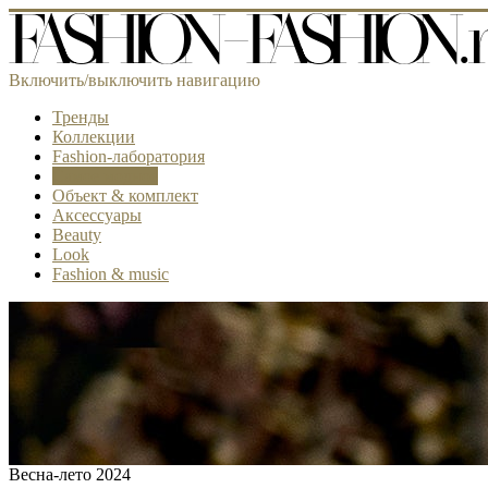
Включить/выключить навигацию
Тренды
Коллекции
Fashion-лаборатория
Самое модное
Объект & комплект
Аксессуары
Beauty
Look
Fashion & music
Весна-лето 2024