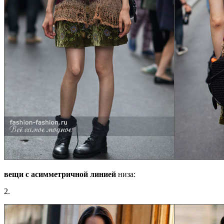
вещи с асимметричной линией
низа:
2.