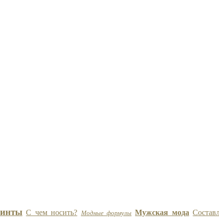
инты
С чем носить?
Мужская мода
Состав
Модные формулы