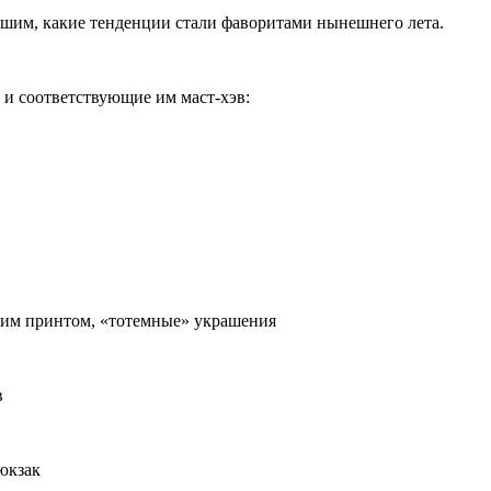
решим, какие тенденции стали фаворитами нынешнего лета.
и соответствующие им маст-хэв:
ким принтом, «тотемные» украшения
в
рюкзак