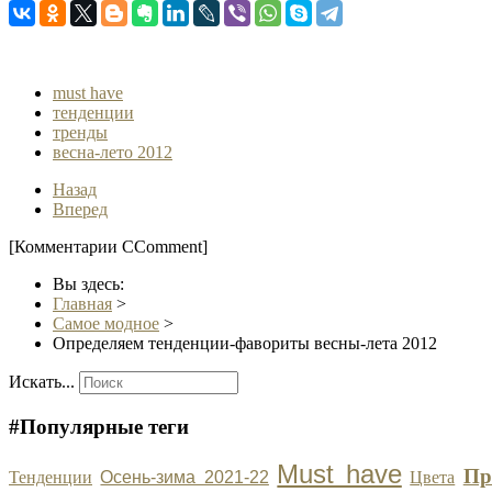
must have
тенденции
тренды
весна-лето 2012
Назад
Вперед
[Комментарии CComment]
Вы здесь:
Главная
>
Самое модное
>
Определяем тенденции-фавориты весны-лета 2012
Искать...
#Популярные теги
Must have
Пр
Тенденции
Осень-зима 2021-22
Цвета