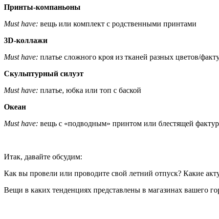
Принты-компаньоны
Must
have
:
вещь или комплект с родственными принтами
3D-
коллажи
Must
have
:
платье сложного кроя из тканей разных цветов/факт
Скульптурный силуэт
Must
have
:
платье, юбка или топ с баской
Океан
Must
have
:
вещь с «подводным» принтом или блестящей фактур
Итак, давайте обсудим:
Как вы провели или проводите свой летний отпуск? Какие акт
Вещи в каких тенденциях представлены в магазинах вашего го