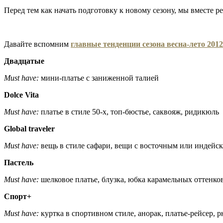
Перед тем как начать подготовку к новому сезону, мы вместе 
Давайте вспомним
главные тенденции сезона весна-лето 2012
Двадцатые
Must
have
:
мини-платье с заниженной талией
Dolce Vita
Must
have
:
платье в стиле 50-х, топ-бюстье, саквояж, ридикюль
Global
traveler
Must
have
:
вещь в стиле сафари, вещи с восточным или индейс
Пастель
Must
have
:
шелковое платье, блузка, юбка карамельных оттенко
Спорт
+
Must
have
:
куртка в спортивном стиле, анорак, платье-рейсер, 