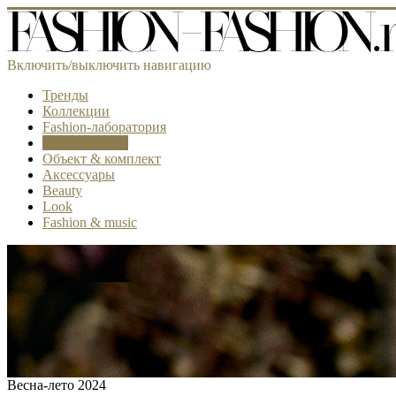
Включить/выключить навигацию
Тренды
Коллекции
Fashion-лаборатория
Самое модное
Объект & комплект
Аксессуары
Beauty
Look
Fashion & music
Весна-лето 2024