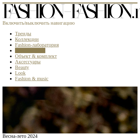
Включить/выключить навигацию
Тренды
Коллекции
Fashion-лаборатория
Самое модное
Объект & комплект
Аксессуары
Beauty
Look
Fashion & music
Весна-лето 2024