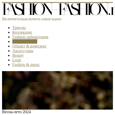
Включить/выключить навигацию
Тренды
Коллекции
Fashion-лаборатория
Самое модное
Объект & комплект
Аксессуары
Beauty
Look
Fashion & music
Весна-лето 2024