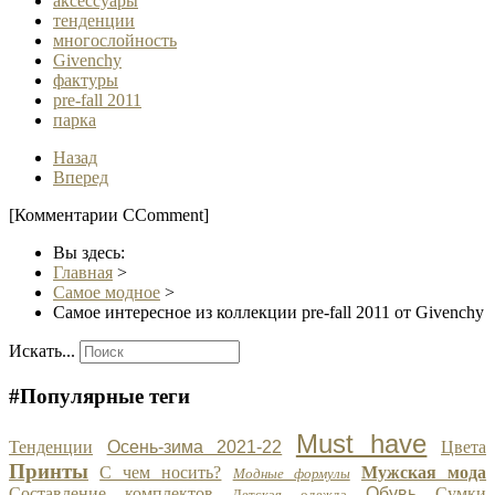
аксессуары
тенденции
многослойность
Givenchy
фактуры
pre-fall 2011
парка
Назад
Вперед
[Комментарии CComment]
Вы здесь:
Главная
>
Самое модное
>
Самое интересное из коллекции pre-fall 2011 от Givenchy
Искать...
#Популярные теги
Must have
Тенденции
Осень-зима 2021-22
Цвета
Принты
С чем носить?
Мужская мода
Модные формулы
Составление комплектов
Обувь
Сумки
Детская одежда