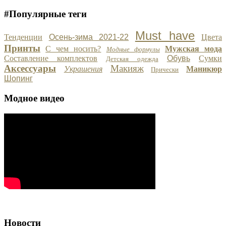
#Популярные теги
Must have
Тенденции
Осень-зима 2021-22
Цвета
Принты
С чем носить?
Мужская мода
Модные формулы
Составление комплектов
Обувь
Сумки
Детская одежда
Аксессуары
Макияж
Украшения
Маникюр
Прически
Шопинг
Модное видео
Новости