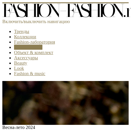
Включить/выключить навигацию
Тренды
Коллекции
Fashion-лаборатория
Самое модное
Объект & комплект
Аксессуары
Beauty
Look
Fashion & music
Весна-лето 2024