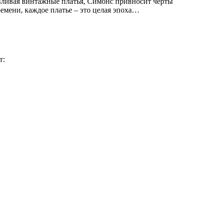
авливая винтажные платья, Симонс привносит черты
емени, каждое платье – это целая эпоха…
т: