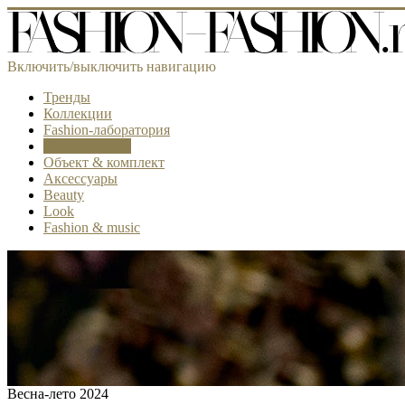
Включить/выключить навигацию
Тренды
Коллекции
Fashion-лаборатория
Самое модное
Объект & комплект
Аксессуары
Beauty
Look
Fashion & music
Весна-лето 2024