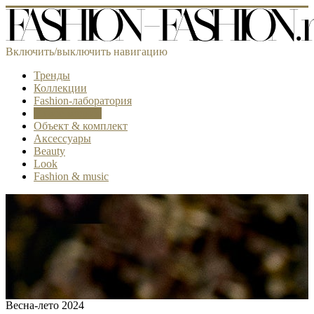
Включить/выключить навигацию
Тренды
Коллекции
Fashion-лаборатория
Самое модное
Объект & комплект
Аксессуары
Beauty
Look
Fashion & music
Весна-лето 2024