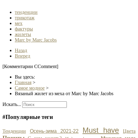
тенденции
трикотаж
мех
фактуры
жилеты
Marc by Marc Jacobs
Назад
Вперед
[Комментарии CComment]
Вы здесь:
Главная
>
Самое модное
>
Вязаный жилет из меха от Marc by Marc Jacobs
Искать...
#Популярные теги
Must have
Тенденции
Осень-зима 2021-22
Цвета
Принты