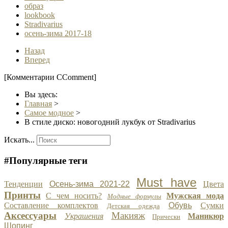
образ
lookbook
Stradivarius
осень-зима 2017-18
Назад
Вперед
[Комментарии CComment]
Вы здесь:
Главная
>
Самое модное
>
В стиле диско: новогодний лукбук от Stradivarius
Искать...
#Популярные теги
Must have
Тенденции
Осень-зима 2021-22
Цвета
Принты
С чем носить?
Мужская мода
Модные формулы
Составление комплектов
Обувь
Сумки
Детская одежда
Аксессуары
Макияж
Украшения
Маникюр
Прически
Шопинг