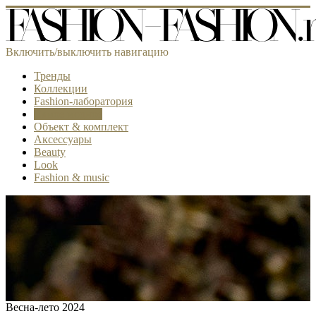
Включить/выключить навигацию
Тренды
Коллекции
Fashion-лаборатория
Самое модное
Объект & комплект
Аксессуары
Beauty
Look
Fashion & music
Весна-лето 2024