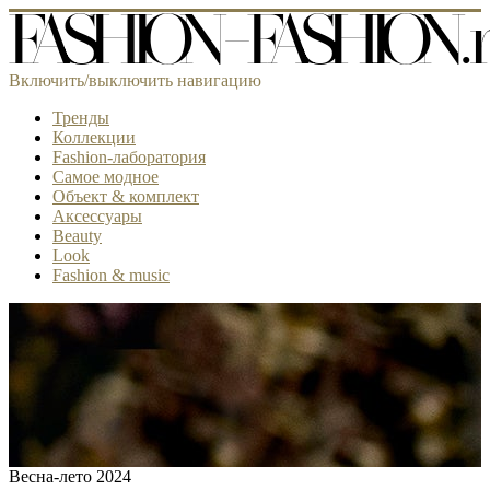
Включить/выключить навигацию
Тренды
Коллекции
Fashion-лаборатория
Самое модное
Объект & комплект
Аксессуары
Beauty
Look
Fashion & music
Весна-лето 2024