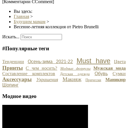
[Комментарии CComment]
Вы здесь:
Главная
>
Будущим мамам
>
Весенне-летняя коллекция от Pietro Brunelli
Искать...
#Популярные теги
Must have
Тенденции
Осень-зима 2021-22
Цвета
Принты
С чем носить?
Мужская мода
Модные формулы
Составление комплектов
Обувь
Сумки
Детская одежда
Аксессуары
Макияж
Украшения
Маникюр
Прически
Шопинг
Модное видео