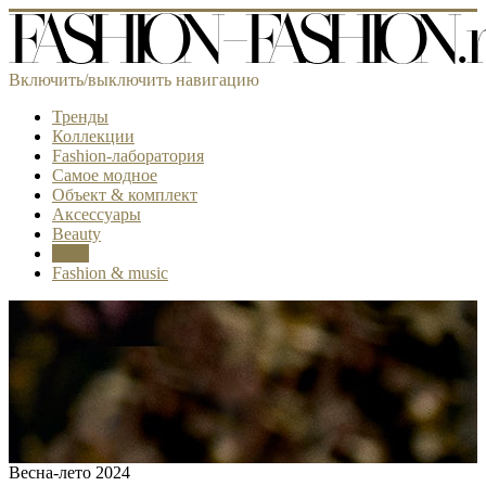
Включить/выключить навигацию
Тренды
Коллекции
Fashion-лаборатория
Самое модное
Объект & комплект
Аксессуары
Beauty
Look
Fashion & music
Весна-лето 2024