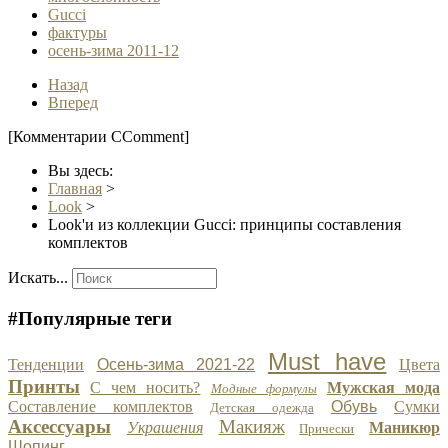
Gucci
фактуры
осень-зима 2011-12
Назад
Вперед
[Комментарии CComment]
Вы здесь:
Главная
>
Look
>
Look'и из коллекции Gucci: принципы составления
комплектов
Искать...
#Популярные теги
Must have
Тенденции
Осень-зима 2021-22
Цвета
Принты
С чем носить?
Мужская мода
Модные формулы
Составление комплектов
Обувь
Сумки
Детская одежда
Аксессуары
Макияж
Украшения
Маникюр
Прически
Шопинг