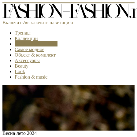
Включить/выключить навигацию
Тренды
Коллекции
Fashion-лаборатория
Самое модное
Объект & комплект
Аксессуары
Beauty
Look
Fashion & music
Весна-лето 2024