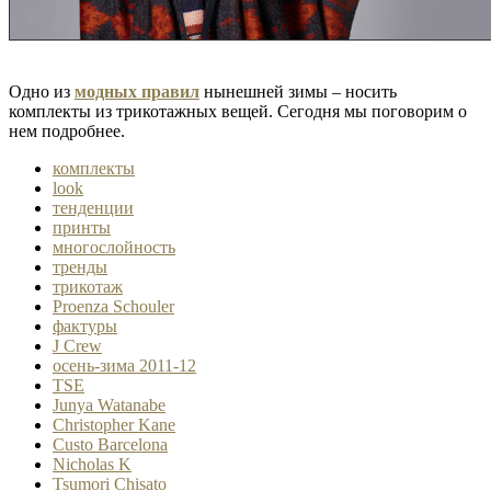
Одно из
модных правил
нынешней зимы – носить
комплекты из трикотажных вещей. Сегодня мы поговорим о
нем подробнее.
комплекты
look
тенденции
принты
многослойность
тренды
трикотаж
Proenza Schouler
фактуры
J Crew
осень-зима 2011-12
TSE
Junya Watanabe
Christopher Kane
Custo Barcelona
Nicholas K
Tsumori Chisato