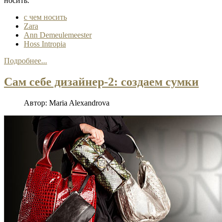
носить.
с чем носить
Zara
Ann Demeulemeester
Hoss Intropia
Подробнее...
Сам себе дизайнер-2: создаем сумки
Автор:
Maria Alexandrova