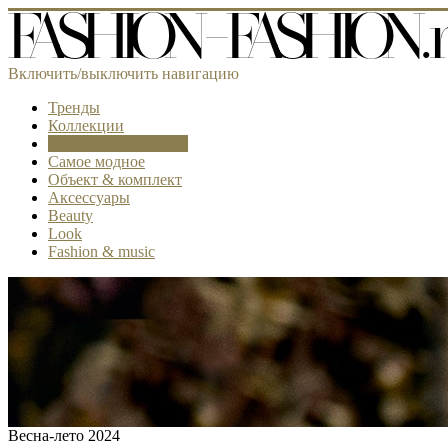
Включить/выключить навигацию
Тренды
Коллекции
Fashion-лаборатория
Самое модное
Объект & комплект
Аксессуары
Beauty
Look
Fashion & music
Весна-лето 2024