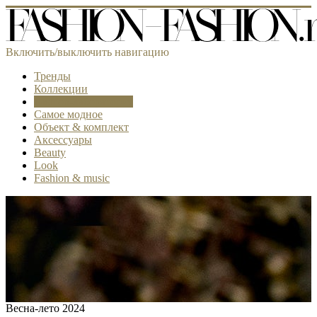
Включить/выключить навигацию
Тренды
Коллекции
Fashion-лаборатория
Самое модное
Объект & комплект
Аксессуары
Beauty
Look
Fashion & music
Весна-лето 2024