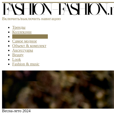
Включить/выключить навигацию
Тренды
Коллекции
Fashion-лаборатория
Самое модное
Объект & комплект
Аксессуары
Beauty
Look
Fashion & music
Весна-лето 2024