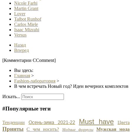
Nicole Farhi
Martin Grant
Lover
Talbot Runhof
Carlos Miele
Isaac Mizrahi
Versus
Назад
Вперед
[Комментарии CComment]
Вы здесь:
Главная
>
Fashion-лаборатория
>
В чем встречать Новый год? Идеи вечерних комплектов
Искать...
#Популярные теги
Must have
Тенденции
Осень-зима 2021-22
Цвета
Принты
С чем носить?
Мужская мода
Модные формулы