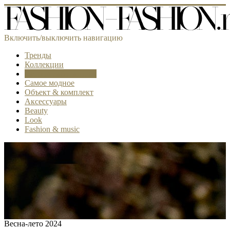
Включить/выключить навигацию
Тренды
Коллекции
Fashion-лаборатория
Самое модное
Объект & комплект
Аксессуары
Beauty
Look
Fashion & music
Весна-лето 2024