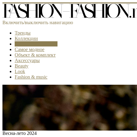
Включить/выключить навигацию
Тренды
Коллекции
Fashion-лаборатория
Самое модное
Объект & комплект
Аксессуары
Beauty
Look
Fashion & music
Весна-лето 2024