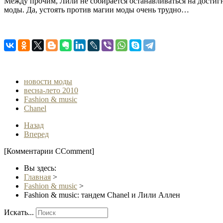
Между прочим, Лили не собирается останавливаться на дости
моды. Да, устоять против магии моды очень трудно…
новости моды
весна-лето 2010
Fashion & music
Chanel
Назад
Вперед
[Комментарии CComment]
Вы здесь:
Главная
>
Fashion & music
>
Fashion & music: тандем Chanel и Лили Аллен
Искать...