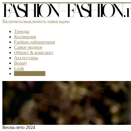
Включить/выключить навигацию
Тренды
Коллекции
Fashion-лаборатория
Самое модное
Объект & комплект
Аксессуары
Beauty
Look
Fashion & music
Весна-лето 2024