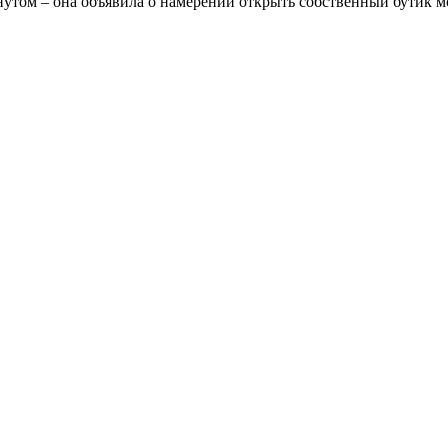
гнутом – она объявила о намерении открыть собственный бутик