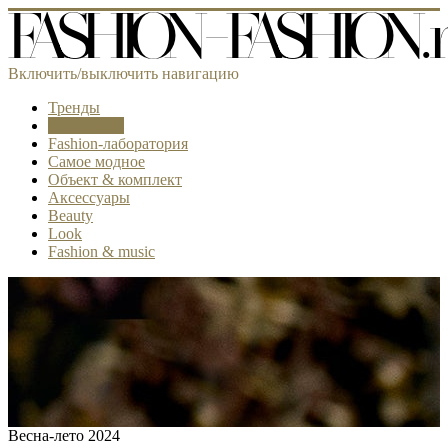
Включить/выключить навигацию
Тренды
Коллекции
Fashion-лаборатория
Самое модное
Объект & комплект
Аксессуары
Beauty
Look
Fashion & music
Весна-лето 2024