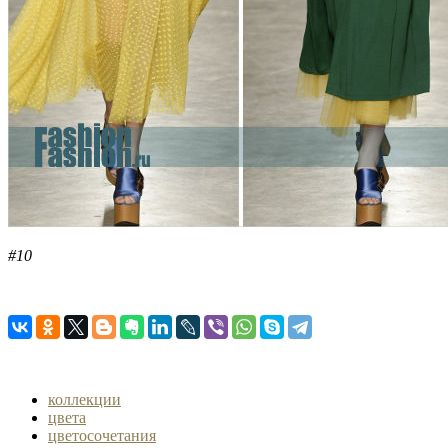
#10
коллекции
цвета
цветосочетания