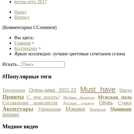
весна-лето 2017
Назад
Вперед
[Комментарии CComment]
Вы здесь:
Главная
>
Коллекции
>
Яркие коллекции: лучшие цветовые сочетания сезона
Искать...
#Популярные теги
Must have
Тенденции
Осень-зима 2021-22
Цвета
Принты
С чем носить?
Мужская мода
Модные формулы
Составление комплектов
Обувь
Сумки
Детская одежда
Аксессуары
Макияж
Украшения
Маникюр
Прически
Шопинг
Модное видео