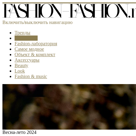
Включить/выключить навигацию
Тренды
Коллекции
Fashion-лаборатория
Самое модное
Объект & комплект
Аксессуары
Beauty
Look
Fashion & music
Весна-лето 2024