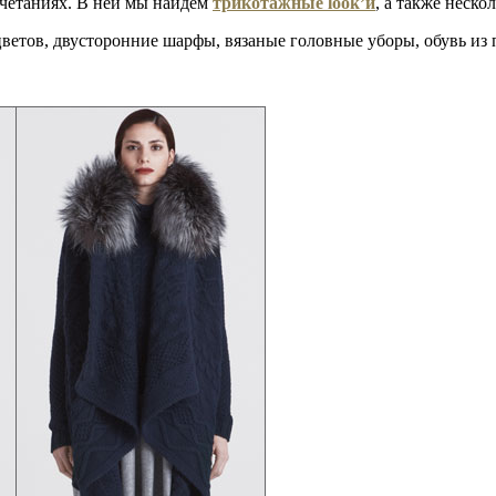
четаниях. В ней мы найдем
трикотажные look’и
, а также неск
ветов, двусторонние шарфы, вязаные головные уборы, обувь из 