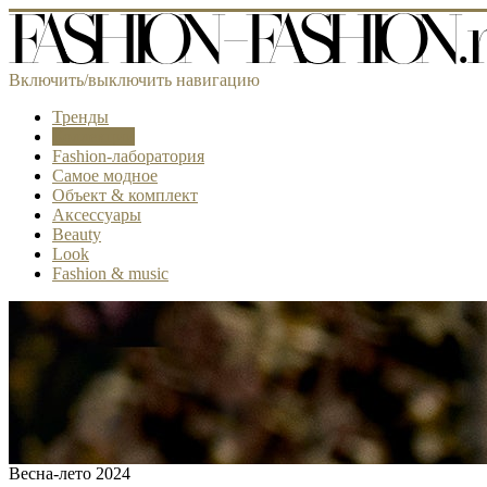
Включить/выключить навигацию
Тренды
Коллекции
Fashion-лаборатория
Самое модное
Объект & комплект
Аксессуары
Beauty
Look
Fashion & music
Весна-лето 2024