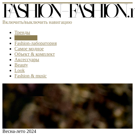
Включить/выключить навигацию
Тренды
Коллекции
Fashion-лаборатория
Самое модное
Объект & комплект
Аксессуары
Beauty
Look
Fashion & music
Весна-лето 2024