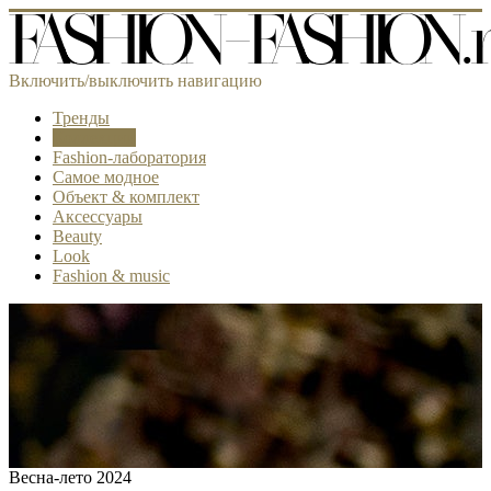
Включить/выключить навигацию
Тренды
Коллекции
Fashion-лаборатория
Самое модное
Объект & комплект
Аксессуары
Beauty
Look
Fashion & music
Весна-лето 2024