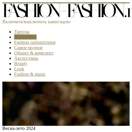
Включить/выключить навигацию
Тренды
Коллекции
Fashion-лаборатория
Самое модное
Объект & комплект
Аксессуары
Beauty
Look
Fashion & music
Весна-лето 2024