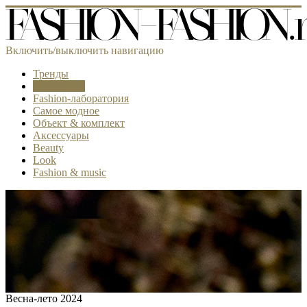
Включить/выключить навигацию
Тренды
Коллекции
Fashion-лаборатория
Самое модное
Объект & комплект
Аксессуары
Beauty
Look
Fashion & music
Весна-лето 2024