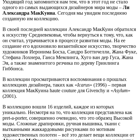
Уходящий год запомнится нам тем, что в этот год не стало
одного из самых выдающихся дизайнеров мира моды –
Ли
Александра МакКуина
. Сегодня мы увидим последнюю
созданную им коллекцию.
В своей последней коллекции Александр МакКуин обратился
к искусству Средневековья, чтобы вернуться к тому, что, как
он считал, утрачивается в процессе развития моды. На ее
создание его вдохновило византийское искусство, творчество
художников Иеронима Босха, Сандро Боттичелли, Жана Фуке,
Стефана Лохнера, Ганса Мемлинга, Хуго ван дер Гуса, Жана
Эя, а также знаменитого резчика по дереву Гринлинга
Гиббонса.
В коллекции просматриваются воспоминания о прошлых
коллекциях дизайнера, таких как «
Icarus
» (1996) – первая
коллекция МакКуина haute couture для Givenchy и «
Asylum
»
(2001).
В коллекцию вошли 16 изделий, каждое из которых
уникально. Несмотря на то, что коллекция представлена как
pret-a-porter, совершенно очевидно, что это образец Высокой
моды. Сложные драпировки, ручная вышивка, ткани с
вытканными жаккардовыми рисунками по мотивам
художественных полотен – всё это делает вещи коллекции от