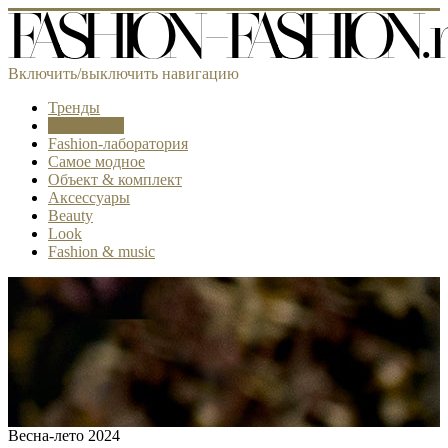
Включить/выключить навигацию
Тренды
Коллекции
Fashion-лаборатория
Самое модное
Объект & комплект
Аксессуары
Beauty
Look
Fashion & music
Весна-лето 2024