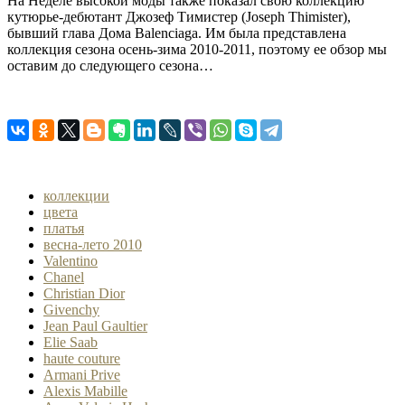
На Неделе высокой моды также показал свою коллекцию
кутюрье-дебютант Джозеф Тимистер (Joseph Thimister),
бывший глава Дома Balenciaga. Им была представлена
коллекция сезона осень-зима 2010-2011, поэтому ее обзор мы
оставим до следующего сезона…
коллекции
цвета
платья
весна-лето 2010
Valentino
Chanel
Christian Dior
Givenchy
Jean Paul Gaultier
Elie Saab
haute couture
Armani Prive
Alexis Mabille