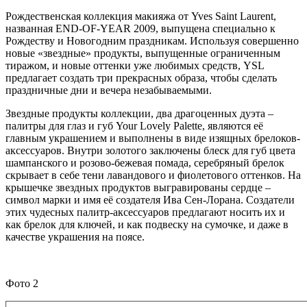
Рождественская коллекция макияжа от Yves Saint Laurent,
названная END-OF-YEAR 2009, выпущена специально к
Рождеству и Новогодним праздникам. Используя совершенно
новые «звездные» продукты, выпущенные ограниченным
тиражом, и новые оттенки уже любимых средств, YSL
предлагает создать три прекрасных образа, чтобы сделать
праздничные дни и вечера незабываемыми.
Звездные продукты коллекции, два драгоценных дуэта –
палитры для глаз и губ Your Lovely Palette, являются её
главным украшением и выполнены в виде изящных брелоков-
аксессуаров. Внутри золотого заключены блеск для губ цвета
шампанского и розово-бежевая помада, серебряный брелок
скрывает в себе тени лавандового и фиолетового оттенков. На
крышечке звездных продуктов выгравированы сердце –
символ марки и имя её создателя Ива Сен-Лорана. Создатели
этих чудесных палитр-аксессуаров предлагают носить их и
как брелок для ключей, и как подвеску на сумочке, и даже в
качестве украшения на поясе.
Фото 2