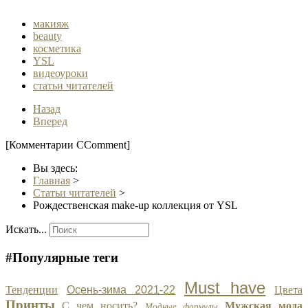
макияж
beauty
косметика
YSL
видеоуроки
статьи читателей
Назад
Вперед
[Комментарии CComment]
Вы здесь:
Главная
>
Статьи читателей
>
Рождественская make-up коллекция от YSL
Искать...
#Популярные теги
Must have
Тенденции
Осень-зима 2021-22
Цвета
Принты
С чем носить?
Мужская мода
Модные формулы