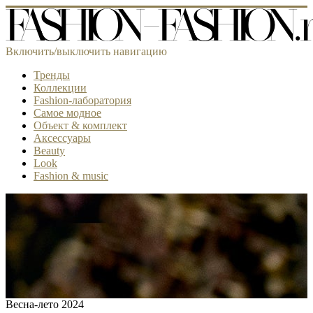
Включить/выключить навигацию
Тренды
Коллекции
Fashion-лаборатория
Самое модное
Объект & комплект
Аксессуары
Beauty
Look
Fashion & music
Весна-лето 2024