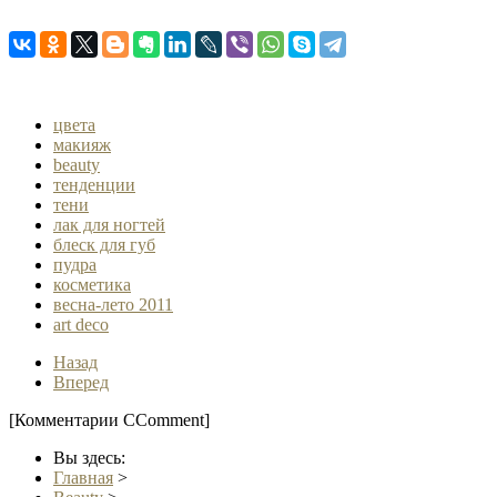
цвета
макияж
beauty
тенденции
тени
лак для ногтей
блеск для губ
пудра
косметика
весна-лето 2011
art deco
Назад
Вперед
[Комментарии CComment]
Вы здесь:
Главная
>