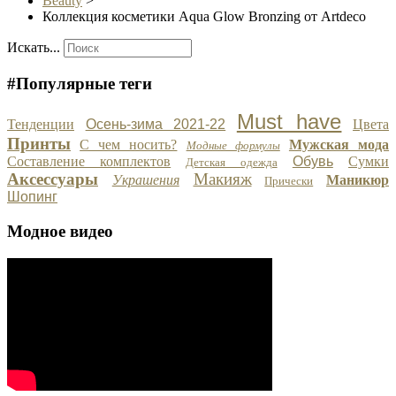
Beauty
>
Коллекция косметики Aqua Glow Bronzing от Artdeco
Искать...
#Популярные теги
Must have
Тенденции
Осень-зима 2021-22
Цвета
Принты
С чем носить?
Мужская мода
Модные формулы
Составление комплектов
Обувь
Сумки
Детская одежда
Аксессуары
Макияж
Украшения
Маникюр
Прически
Шопинг
Модное видео