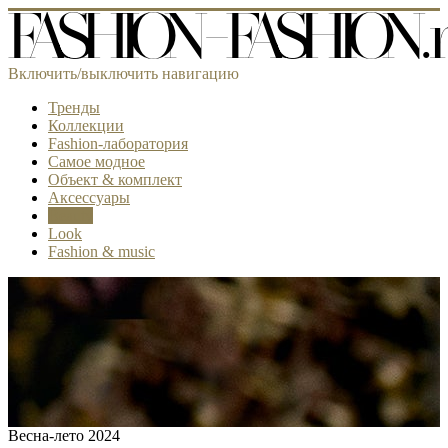
Включить/выключить навигацию
Тренды
Коллекции
Fashion-лаборатория
Самое модное
Объект & комплект
Аксессуары
Beauty
Look
Fashion & music
Весна-лето 2024