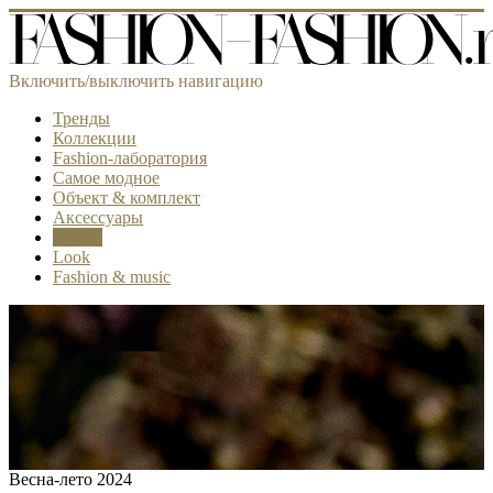
Включить/выключить навигацию
Тренды
Коллекции
Fashion-лаборатория
Самое модное
Объект & комплект
Аксессуары
Beauty
Look
Fashion & music
Весна-лето 2024