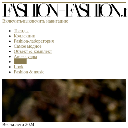
Включить/выключить навигацию
Тренды
Коллекции
Fashion-лаборатория
Самое модное
Объект & комплект
Аксессуары
Beauty
Look
Fashion & music
Весна-лето 2024