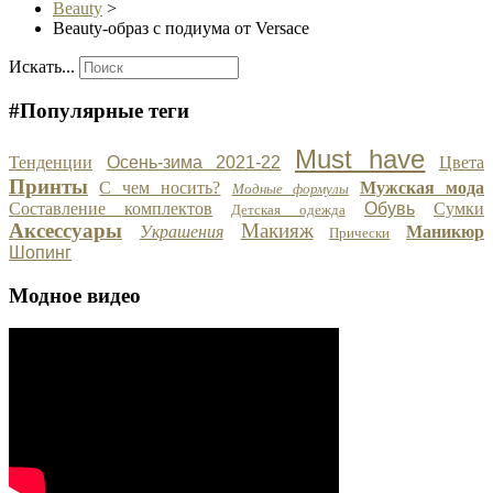
Beauty
>
Beauty-образ с подиума от Versace
Искать...
#Популярные теги
Must have
Тенденции
Осень-зима 2021-22
Цвета
Принты
С чем носить?
Мужская мода
Модные формулы
Составление комплектов
Обувь
Сумки
Детская одежда
Аксессуары
Макияж
Украшения
Маникюр
Прически
Шопинг
Модное видео