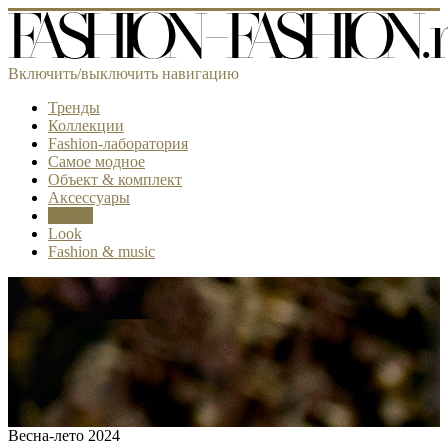
Включить/выключить навигацию
Тренды
Коллекции
Fashion-лаборатория
Самое модное
Объект & комплект
Аксессуары
Beauty
Look
Fashion & music
Весна-лето 2024