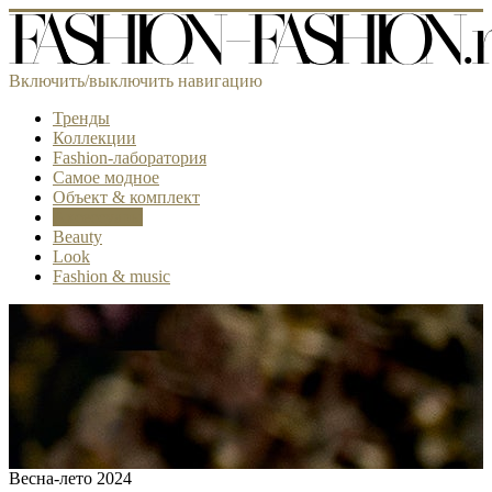
Включить/выключить навигацию
Тренды
Коллекции
Fashion-лаборатория
Самое модное
Объект & комплект
Аксессуары
Beauty
Look
Fashion & music
Весна-лето 2024